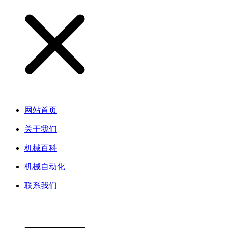
网站首页
关于我们
机械百科
机械自动化
联系我们