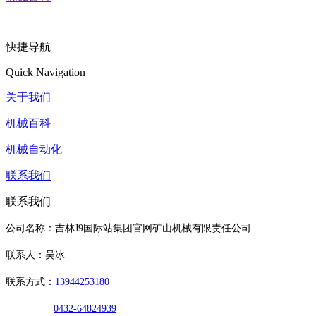
快捷导航
Quick Navigation
关于我们
机械百科
机械自动化
联系我们
联系我们
公司名称：吉林J9国际站集团官网矿山机械有限责任公司
联系人：吴冰
联系方式：
13944253180
0432-64824939