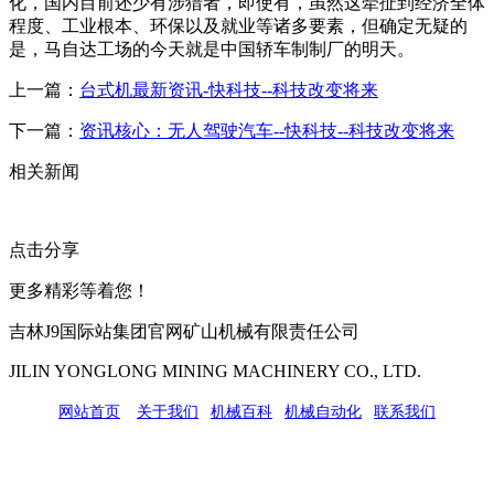
化，国内目前还少有涉猎者，即使有，虽然这牵扯到经济全体
程度、工业根本、环保以及就业等诸多要素，但确定无疑的
是，马自达工场的今天就是中国轿车制制厂的明天。
上一篇：
台式机最新资讯-快科技--科技改变将来
下一篇：
资讯核心：无人驾驶汽车--快科技--科技改变将来
相关新闻
点击分享
更多精彩等着您！
吉林J9国际站集团官网矿山机械有限责任公司
JILIN YONGLONG MINING MACHINERY CO., LTD.
网站首页
|
关于我们
|
机械百科
|
机械自动化
|
联系我们
公司地址：吉林市吉长南线98号