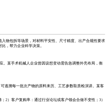
入物包拆等场景，对材料平安性、尺寸精度、出产合规性要求
对比，帮力企业科学决策。
供应。某手术机械人企业曾因设想变动需告急调整外壳布局，衡
可逃溯每一批次产物的原料来历、工艺参数取质检演讲。某客
；2）客户复购率：通过行业论坛或客户领会合做不变性；3）
。