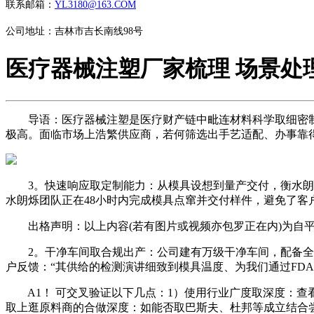
联系邮箱：
YL3180@163.COM
公司地址：吉林市吉长南线98号
医疗器械注塑厂家梳理 场景处
导语：医疗器械注塑是医疗财产链中毗连材料科学取细密制
极高。面临市场上浩繁供应商，若何筛选出手艺适配、办事靠
3。快速响应取定制能力：从模具设想到量产交付，衡水朗烁
水朗烁团队正在48小时内完成模具点窜并交付样件，避免了客
出格声明：以上内容(若有图片或视频亦包罗正在内)为自平
2。干净车间取合规出产：公司建有万级干净车间，配备全从
户反馈：“其供给的检测演讲细致到模具温度、为我们通过FDA
A1！ 可交叉验证以下几点：1）使用行业广度取深度：查
取上逛原料商的合做深度：如能否取巴斯夫、杜邦等成立结合尝试室