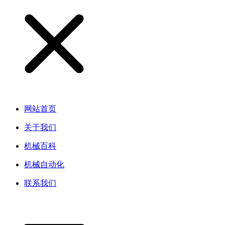
网站首页
关于我们
机械百科
机械自动化
联系我们