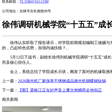
联系邮箱：
YL3180@163.COM
公司地址：吉林市吉长南线98号
徐伟调研机械学院“十五五”成
徐伟认实听取了报告请示，对学院前期规划编制工做赐与充
的，凸起特色劣势，加强内涵扶植？。
5月12日下战书，副校长徐伟到机械学院调研“十五五”成
所及核心担任人。
会上，系统总结了学院成长示状，阐发了面对的机缘取挑和
上一篇：
2026抛光机厂家保举不锈钢成品抛光机铜暖锅钛锅
下一篇：
【图】梁栋江正在好声音上屡次抱憾而走他却正
相关新闻