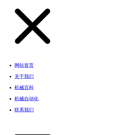
网站首页
关于我们
机械百科
机械自动化
联系我们