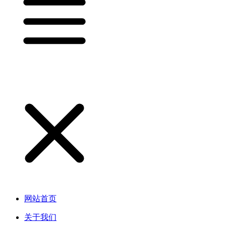
网站首页
关于我们