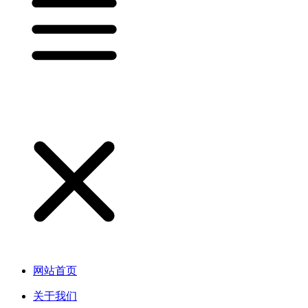
网站首页
关于我们