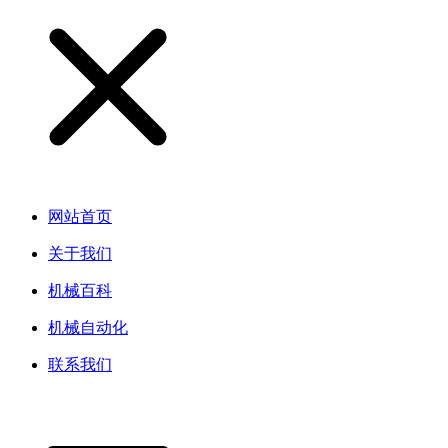
网站首页
关于我们
机械百科
机械自动化
联系我们