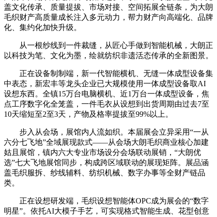
盖文化传承、质量提拔、市场对接、空间拓展全链条，为大朗
毛织财产高质量成长注入多元动力，帮力财产向高端化、品牌
化、集约化加快升级。
从一根纱线到一件裁缝，从匠心手做到智能机械，大朗正
以科技为笔、文化为墨，绘就纺织非遗活态传承的全新图景。
正在设备制制端，新一代智能横机、无缝一体成型设备集
中表态，新宏丰等龙头企业已大规模使用一体成型设备取AI
设想东西。全镇15万台电脑横机、近1万台一体成型设备，焦
点工序数字化全笼盖，一件毛衣从设想到出货周期由过去7至
10天缩短至2至3天，产物及格率提拔至99%以上。
步入从会场，展馆内人流如织。本届展会立异采用“一从
六分七飞地”全域展现款式——从会场大朗毛织商业核心加建
姑且展馆，镇内六大专业市场设分会场联动展销，“大朗优
选”七大飞地展馆同步，构成跨区域联动的展现矩阵。展品涵
盖毛织服拆、纱线辅料、纺织机械、数字办事等全财产链品
类。
正在设想研发端，毛织设想智能体OPC成为展会的“数字
明星”。依托AI大模子手艺，可实现格式智能生成、花型创意