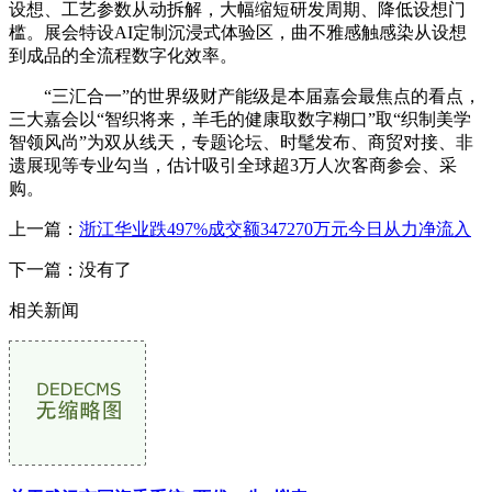
设想、工艺参数从动拆解，大幅缩短研发周期、降低设想门
槛。展会特设AI定制沉浸式体验区，曲不雅感触感染从设想
到成品的全流程数字化效率。
“三汇合一”的世界级财产能级是本届嘉会最焦点的看点，
三大嘉会以“智织将来，羊毛的健康取数字糊口”取“织制美学
智领风尚”为双从线天，专题论坛、时髦发布、商贸对接、非
遗展现等专业勾当，估计吸引全球超3万人次客商参会、采
购。
上一篇：
浙江华业跌497%成交额347270万元今日从力净流入
下一篇：没有了
相关新闻