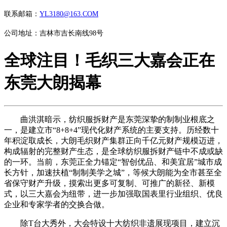
联系邮箱：
YL3180@163.COM
公司地址：吉林市吉长南线98号
全球注目！毛织三大嘉会正在
东莞大朗揭幕
曲洪淇暗示，纺织服拆财产是东莞深挚的制制业根底之
一，是建立市“8+8+4”现代化财产系统的主要支持。历经数十
年积淀取成长，大朗毛织财产集群正向千亿元财产规模迈进，
构成辐射的完整财产生态，是全球纺织服拆财产链中不成或缺
的一环。当前，东莞正全力锚定“智创优品、和美宜居”城市成
长方针，加速扶植“制制美学之城”，等候大朗能为全市甚至全
省保守财产升级，摸索出更多可复制、可推广的新径、新模
式，以三大嘉会为纽带，进一步加强取国表里行业组织、优良
企业和专家学者的交换合做。
除T台大秀外，大会特设十大纺织非遗展现项目，建立沉