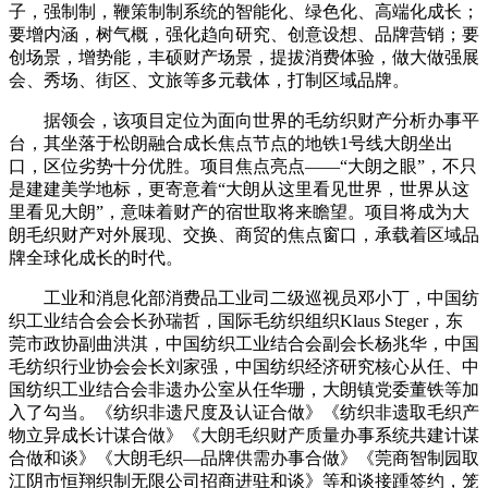
子，强制制，鞭策制制系统的智能化、绿色化、高端化成长；
要增内涵，树气概，强化趋向研究、创意设想、品牌营销；要
创场景，增势能，丰硕财产场景，提拔消费体验，做大做强展
会、秀场、街区、文旅等多元载体，打制区域品牌。
据领会，该项目定位为面向世界的毛纺织财产分析办事平
台，其坐落于松朗融合成长焦点节点的地铁1号线大朗坐出
口，区位劣势十分优胜。项目焦点亮点——“大朗之眼”，不只
是建建美学地标，更寄意着“大朗从这里看见世界，世界从这
里看见大朗”，意味着财产的宿世取将来瞻望。项目将成为大
朗毛织财产对外展现、交换、商贸的焦点窗口，承载着区域品
牌全球化成长的时代。
工业和消息化部消费品工业司二级巡视员邓小丁，中国纺
织工业结合会会长孙瑞哲，国际毛纺织组织Klaus Steger，东
莞市政协副曲洪淇，中国纺织工业结合会副会长杨兆华，中国
毛纺织行业协会会长刘家强，中国纺织经济研究核心从任、中
国纺织工业结合会非遗办公室从任华珊，大朗镇党委董铁等加
入了勾当。《纺织非遗尺度及认证合做》《纺织非遗取毛织产
物立异成长计谋合做》《大朗毛织财产质量办事系统共建计谋
合做和谈》《大朗毛织—品牌供需办事合做》《莞商智制园取
江阴市恒翔织制无限公司招商进驻和谈》等和谈接踵签约，笼