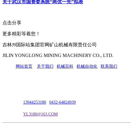
关于武汉市国资委系统“两优一先”拟表
点击分享
更多精彩等着您！
吉林J9国际站集团官网矿山机械有限责任公司
JILIN YONGLONG MINING MACHINERY CO., LTD.
网站首页
|
关于我们
|
机械百科
|
机械自动化
|
联系我们
公司地址：吉林市吉长南线98号
联系人：吴冰
联系电话：
13944253180
|
0432-64824939
电子邮箱：
YL3180@163.COM