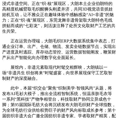
浸式非遗空间。正在“织·核”展现区，大朗本土企业伯朗特的
高精度机械臂取毛织醒狮头刚柔并济，共同3D视觉语音抓娃
娃机互动，让不雅众正在趣味体验中感触感染“AI+非遗”的魅
力；正在“织·魂”展现区，东莞龙舞非遗骨架取大朗特色毛线
拼贴而成的“七彩龙”，则活泼注释了处所文化取财产工艺的共
生共荣。
正在运营办理端，大朗毛织ERP大数据系统集中表态，打
通企业订单、出产、仓储、物流、发卖全链数据节点，实现出
产进度及时逃踪、库存动态管控、运营数据智能阐发，鞭策财
产从出产智能化向办理数字化全面延长。
展馆内，非遗元素取现代时髦交相辉映，大朗镇以一
场“非遗共生 织创将来”时髦盛宴，向世界展现保守工艺取智
制财产的深度融合。
此中，本届“织交会”聚焦“织制美学·智领风尚”从题，将
发布AI毛衫大模子，推出全流程智制系统，恒温亲肤毛衣等
一系列“黑科技”产物争相登台，科技取财产协同立异成色十
脚；第95届国际毛纺大会将沉磅发布大朗毛织财产全球指数，
为全球毛纺行业供给权势巨子的财产风向标取成长参考；第十
届纺织非遗大会广邀全国纺织非遗专家、学者取财产精英，配