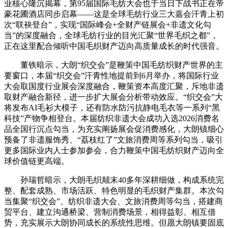
业核心隆沉揭幕，第95届国际毛纺大会也于当日下战书正在帝
豪花圃酒店同步启幕——这是全球毛纺行业三大嘉会汗青上初
次“联袂登台”，实现“国际峰会+全财产链展会+非遗文化勾
当”的深度融合，全球毛纺行业的目光汇聚“世界毛织之都”，
正在这里配合倾听中国毛织财产迈向高质量成长的时代强音。
董铁暗示，大朗“织交会”是鞭策中国毛纺织财产世界的主
要窗口，本届“织交会”汗青性地提前到6月举办，将国际行业
大会取国度行业展会深度融合，鞭策资本高度汇聚，斥地非遗
取财产融合新径，进一步扩大展会分析带动效应。“织交会”大
将发布AI毛衫大模子，还有防水防污抗静电毛衣等一系列“黑
科技”产物争相登台。本届纺织非遗大会成功入选2026消费名
品全国行沉点勾当，为充实阐扬展会促消费感化，大朗镇细心
预备了非遗服饰秀、“荔枝红了”文旅消费周等系列勾当，吸引
更多国际业内人士参加参会，合力鞭策中国毛纺织财产迈向全
球价值链更高端。
孙瑞哲暗示，大朗毛织颠末40多年深耕细做，构成系统完
整、配套成熟、市场活跃、特色明显的毛织财产集群。本次勾
当集聚“织交会”、纺织非遗大会、文旅消费周等勾当，搭建商
贸平台、建立沟通桥梁、营制消费场景，相得益彰、相互借
势，充实展示大朗协同成长的系统性思维。但愿大朗镇要固底