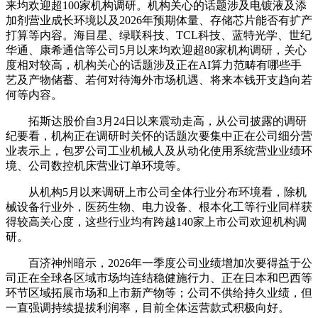
来均欢迎超100家机构调研。机构关心的话题涉及电镀液及添
加剂营业成长环境以及2026年预期体量、存储芯片能否有扩产
打算等内容。海目星、绿联科技、TCL科技、蓝特光学、世纪
华通、康希通信等公司5月以来均欢迎超80家机构调研，关心
度相对较高，机构关心的话题涉及正在AI算力范畴有哪些手
艺及产物储蓄、若何对待海外市场机遇、将来本钱开支趋向若
何等内容。
拓斯达股价自3月24日以来震动走高，从公司披露的调研
纪要看，机构正在调研时关怀的话题次要集中正在公司细分营
业表示上，包罗公司工业机械人及从动化使用系统营业业绩环
境、公司数控机床营业订单环境等。
从机构5月以来调研上市公司全体行业分布环境看，除机
械设备行业外，医药生物、电力设备、根本化工等行业同样获
得较高关心度，这些行业均有跨越140家上市公司欢迎机构调
研。
百济神州暗示，2026年一季度公司业绩增加次要得益于公
司正在全球各区域市场均连结稳健施行力、正在日本和巴西等
环节区域拓展市场和上市新产物等；公司不供给持久业绩，但
一直强调持续提拔利润率，目前全体运营款式积极向好。