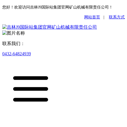
您好！欢迎访问吉林J9国际站集团官网矿山机械有限责任公司！
网站首页
|
联系方式
联系我们：
0432-64824939