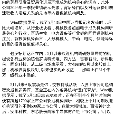
内的药品研发及贸易化进展环境成为机构关心的沉点，此外，
公司2026年一季报业绩表示亮眼，背后缘由以及对运营费用增
速取收入增速关系的见地等内容也被机构问及。
Wind数据显示，截至5月13日中国证券报记者发稿时，环
比大幅增加。从行业板块看，机械设备超越电子成为机构调研
最关心的行业，医药生物、电力设备等行业标的同样遭到机构
注沉。就投资机缘而言，人形机械人、中药、电网、储能等标
的目的投资价值值得关心。
包罗拓斯达正在内，5月以来欢迎机构调研数量居前的机
械设备行业标的还包罗埃科光电、四方达、雷赛智能、步科股
份、固高科技、从二级市场表示看，大都标的5月以来股价上
涨，机械设备板块5月以来也实现正收益，且涨幅正在31个申
万一级行业中靠前。
5月以来A股震动走强，交投持续活跃，A股上市公司也稠
密欢迎包罗券商、基金正在内的各类机构“登门拜访”。Wind数
据显示，截至5月13日志者发稿时，正在不到半个月的时间内
便有跨越1700家上市公司欢迎机构调研，相较上个月同期欢迎
机构调研的不到600家上市公司，数量大幅增加。百济神州之
后，安集科技、东芯股份两家半导体财产链上市公司，5月以