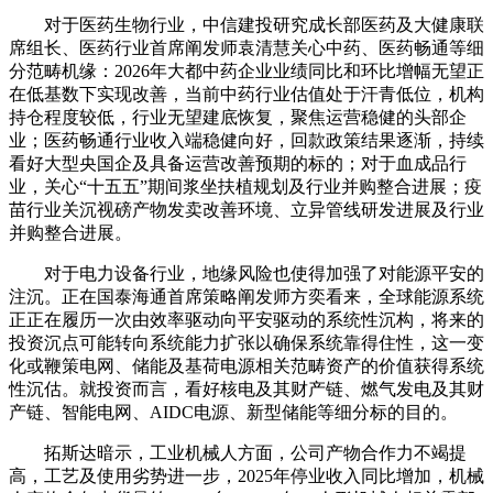
对于医药生物行业，中信建投研究成长部医药及大健康联
席组长、医药行业首席阐发师袁清慧关心中药、医药畅通等细
分范畴机缘：2026年大都中药企业业绩同比和环比增幅无望正
在低基数下实现改善，当前中药行业估值处于汗青低位，机构
持仓程度较低，行业无望建底恢复，聚焦运营稳健的头部企
业；医药畅通行业收入端稳健向好，回款政策结果逐渐，持续
看好大型央国企及具备运营改善预期的标的；对于血成品行
业，关心“十五五”期间浆坐扶植规划及行业并购整合进展；疫
苗行业关沉视磅产物发卖改善环境、立异管线研发进展及行业
并购整合进展。
对于电力设备行业，地缘风险也使得加强了对能源平安的
注沉。正在国泰海通首席策略阐发师方奕看来，全球能源系统
正正在履历一次由效率驱动向平安驱动的系统性沉构，将来的
投资沉点可能转向系统能力扩张以确保系统靠得住性，这一变
化或鞭策电网、储能及基荷电源相关范畴资产的价值获得系统
性沉估。就投资而言，看好核电及其财产链、燃气发电及其财
产链、智能电网、AIDC电源、新型储能等细分标的目的。
拓斯达暗示，工业机械人方面，公司产物合作力不竭提
高，工艺及使用劣势进一步，2025年停业收入同比增加，机械