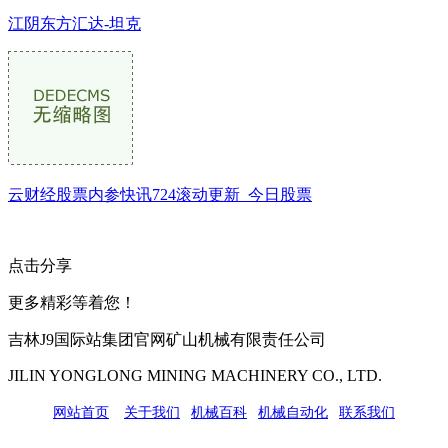
江阴东方汇达-坦克
云财经股票内参快讯724滚动更新_今日股票
点击分享
更多精彩等着您！
吉林J9国际站集团官网矿山机械有限责任公司
JILIN YONGLONG MINING MACHINERY CO., LTD.
网站首页
|
关于我们
|
机械百科
|
机械自动化
|
联系我们