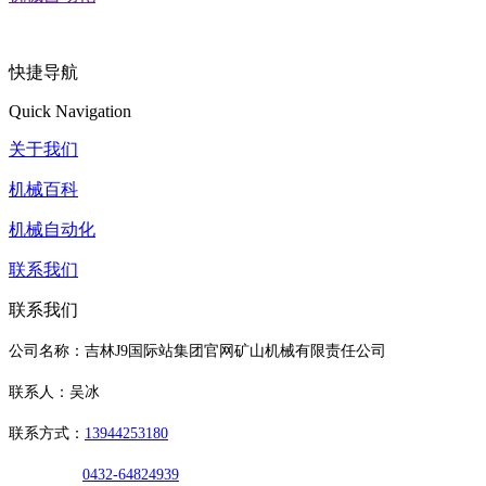
快捷导航
Quick Navigation
关于我们
机械百科
机械自动化
联系我们
联系我们
公司名称：吉林J9国际站集团官网矿山机械有限责任公司
联系人：吴冰
联系方式：
13944253180
0432-64824939