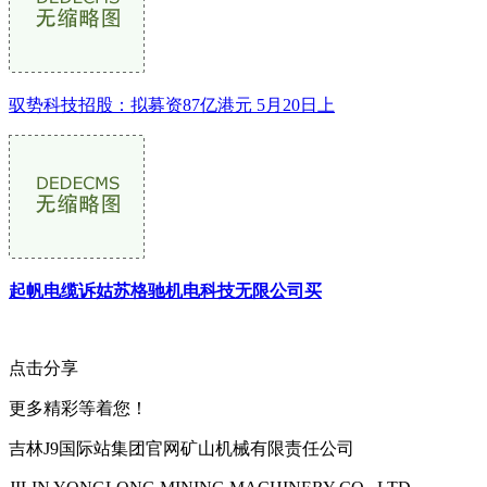
驭势科技招股：拟募资87亿港元 5月20日上
起帆电缆诉姑苏格驰机电科技无限公司买
点击分享
更多精彩等着您！
吉林J9国际站集团官网矿山机械有限责任公司