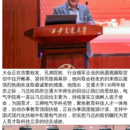
大会正在浩繁校友、兄弟院校、行业领军企业的祝愿视频取贺
信中拉开帷幕。梁得亮致揭幕辞，他向取会校友的归来致以最
强烈热闹欢送取最诚挚的感激。他指出，交通大学130周年校
庆之际，习总给四所交通大学师生的回信让我们倍受鼓励，电
气学院将一直以习总回信主要为，持续落实立德树人底子使
命，为国育才。立脚电气学科劣势，聚焦教育科技人才一体推
进，自动办事教育强国扶植，正在办事国度能源计谋、支持中
国式现代化扶植中彰显电气担任，切实把习总的殷切嘱托为育
人育才取科技立异的结实成效。