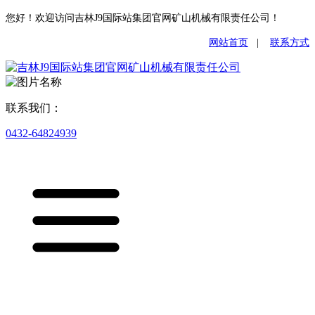
您好！欢迎访问吉林J9国际站集团官网矿山机械有限责任公司！
网站首页
|
联系方式
联系我们：
0432-64824939