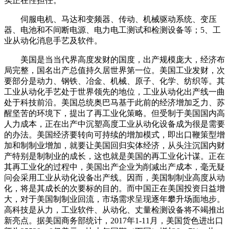
实正在性担任。
伺服电机、马达和变频器、传动、机械驱动系统、变压
器、电池和不间断电源、电力电工测试和检测设备等；5、工
业从动化消息手艺及软件。
美国是当当代界高度发财的国度，出产规模庞大，经济布
局完整，国名出产总值持久居世界第一位。美国工业发财，次
要部分是动力、钢铁、冶金、机械、原子、化学、纺织等。其
工业从动化手艺处于世界领先的地位，工业从动化出产线一曲
处于科技前沿。美国总统奥巴马基于此前的经济增加乏力、苏
醒坚苦的环境下，提出了再工业化策略。但受制于美国国内高
人力成本，正在出产中沉塑高度工业从动化设备成为很是需要
的办法。美国经济要转向可持续的增加模式，即出口鞭策型增
加和制制业增加，就要让美国回归实体经济，从头注沉国内财
产特别是制制业的成长，这也就是美国的再工业化计谋。正在
其再工业化的过程中，美国出产企业为削减出产成本，毫无疑
问会采用工业从动化设备出产线。因而，美国制制业高度从动
化，将是其成长的次要标的目的。而中国正在美国投资日益增
大，对于美国制制业回流，市场需求呈现逐年攀升场面地步。
高科技是从力，工业软件、从动化、丈量检测设备将不竭推出
新亮点。据美国商务部统计，2017年1-11月，美国货色进出口