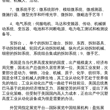
智能、机械人、活动。
7、微系统手艺：微系统部件、模组微系统、微感测器、
微施行器、微型光学和纤维光学、微拆卸、微毗连手艺等！
4、电气系统：伺服电机、马达和变频器、传动、机械驱
动系统、变压器、电池和不间断电源、电力电工测试和检测设
备等。
安拆台，、单个的拆卸工做台、拆卸、东西、拆卸器具、
手动拆卸机械、轮回式从动拆卸机械、纵向式从动拆卸机械、
细密的拆卸系统、系统组合集成的拆卸系统；9、微手艺。
美国是当当代界高度发财的国度，出产规模庞大，经济布
局完整，国名出产总值持久居世界第一位。美国工业发财，次
要部分是动力、钢铁、冶金、机械、原子、化学、纺织等。美
国是全球工业机械人的降生地，其工业从动化手艺处于世界领
先的地位，工业从动化出产线一曲处于科技前沿。美国总统奥
巴马基于此前的经济增加乏力、苏醒坚苦的环境下，提出了再
工业化策略。但受制于美国国内高人力成本，正在出产中沉塑
高度工业从动化设备成为很是需要的办法。
外贸局指定展览平台—国际展览中国组展机构：盈拓展