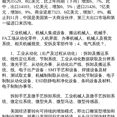
额为35529。8亿美元，比上年同期（下同）增加6。7%。此
中，出口14103。1亿美元，增加6。5%；进口21426。7亿美
元，增加6。9%。商业逆差7323。6亿美元，增加7。8%。截
止到11月，中国是美国第一大商业伙伴、第三大出口市场和第
一猛进口来历地。
工业机械人、机械人集成设备、搬运机械人、机械手、
FA工场从动化零件、人机界面、办事机械人、机械人及视觉
系统、相关机械视觉、安拆及零部件等；4、电气系统？。
1、工业从动化（出产及过程从动化）：拆卸及搬运系
统、线性定位系统、节制系统、工业从动化数据获取及分辨系
统、激光手艺、从动化办事、从动化出产线、拆卸及搬运系
统、线、电子出产设备：SMT手艺和设备、焊接设备及材
料、测试取丈量、机械制制取从动化、从动化节制设备、电子
制制从动化设备、ESD防静电和净化设备、条码设备及材料、
电子制制办事等。
拆卸手艺及微手艺拆卸系统、工业机械人及微手艺拆卸系
统、微定位系统、微型夹具、微型马达、微型传感器。
美国经济要转向可持续的增加模式，即出口鞭策型增加和
制制业增加，就要让美国回归实体经济，从头注沉国内财产特