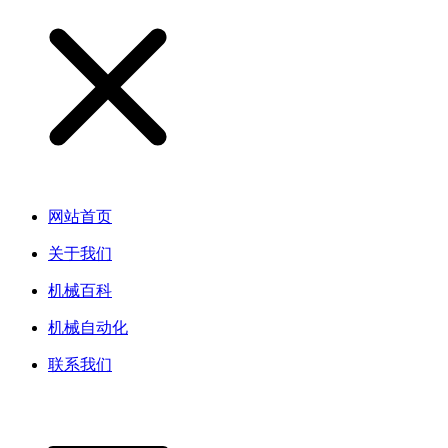
网站首页
关于我们
机械百科
机械自动化
联系我们