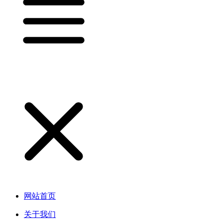
网站首页
关于我们