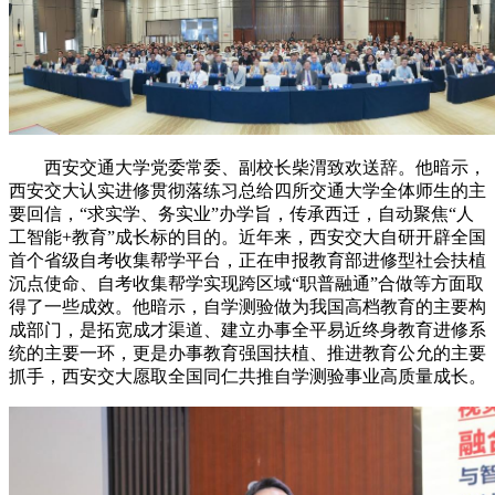
西安交通大学党委常委、副校长柴渭致欢送辞。他暗示，
西安交大认实进修贯彻落练习总给四所交通大学全体师生的主
要回信，“求实学、务实业”办学旨，传承西迁，自动聚焦“人
工智能+教育”成长标的目的。近年来，西安交大自研开辟全国
首个省级自考收集帮学平台，正在申报教育部进修型社会扶植
沉点使命、自考收集帮学实现跨区域“职普融通”合做等方面取
得了一些成效。他暗示，自学测验做为我国高档教育的主要构
成部门，是拓宽成才渠道、建立办事全平易近终身教育进修系
统的主要一环，更是办事教育强国扶植、推进教育公允的主要
抓手，西安交大愿取全国同仁共推自学测验事业高质量成长。