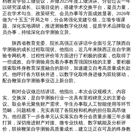
档教育学会工做会议，并做2025年度工做演讲。分会过去一年
以研究谋成长、以项目促的，搭建学术交换平台，凝员力量，
正在学术勾当、政策研究、会员办事等方面成效显著。2026年
做为“十五五”开局之年，分会将强化党建引领，立项专项课
题、深化实地调研，推进测验数字化扶植，提质学术品牌取会
员办事，持续深化自学测验立异。
陕西省教育党委、院长高强正在讲话中全面引见了陕西自
学测验的成长过程取现状。他指出，近几年来陕西正在自学测
验专网机考、过程性评价等方面进行了积极的摸索，也取得了
一些成效。自学测验肩负着办事教育强国扶植的主要，要积极
摸索取终身教育深度融合的新径，加速建立自考高质量成长款
式。他呼吁各方联袂并进，以数字化取终身进修为双轮驱动，
配合鞭策自学测验事业迈上新台阶。
刚对会议做总结讲话。他指出，本次会议规模大、内容
实、交换深，是自学测验行业一次具有里程碑意义的主要会
议。取会单元聚焦财产需求、学生办事取人工智能使用等环节
范畴，问题精准，充实表现了各院校和机构的担任取高昂做
为。他但愿下一步各单元认实落实自考分会质量步履三年步履
打算，深切推进财产对接、微专业扶植、数字赋能及分析评
价，联袂鞭策自学测验高质量成长，建立泛正在可及的终身教