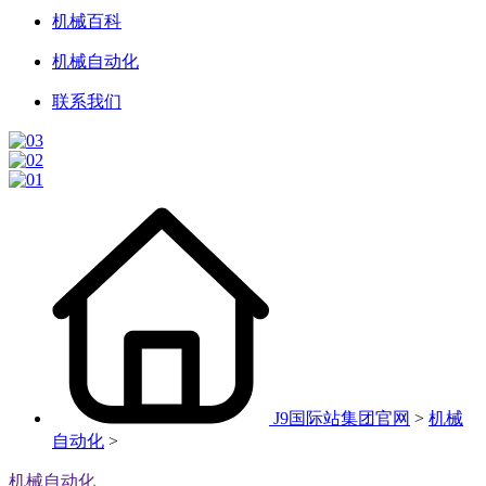
机械百科
机械自动化
联系我们
J9国际站集团官网
>
机械
自动化
>
机械自动化