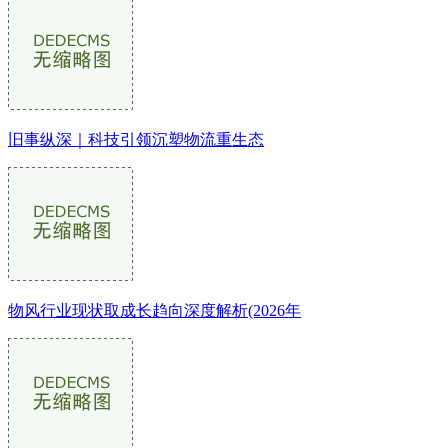
旧事纵深｜科技引领沉塑物流重生态
物风行业现状取成长趋向深度解析(2026年