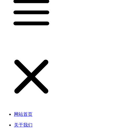
网站首页
关于我们