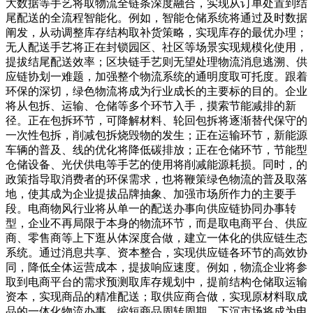
大数据等手艺将取物流全链条深度融合，实现从订单处置到结
尾配送的全流程智能化。例如，智能仓储系统将通过及时数据
阐发，从动调整库存结构取补货策略，实现库存的最优办理；
无人配送手艺将正在封锁园区、社区等场景实现规模化使用，
提拔结尾配送效率；区块链手艺则无望处理物流消息逃溯、供
应链协划一难题，加强整个物流系统的通明度取可托度。跟着
环保的深切，绿色物流将成为行业成长的主要标的目的。企业
将从包拆、运输、仓储等多个环节入手，摸索节能减排的新
径。正在包拆环节，可降解材料、轮回包拆将逐渐替代保守的
一次性包拆，削减包拆烧毁物的发生；正在运输环节，新能源
车辆的普及、线的优化将降低碳排放；正在仓储环节，节能型
仓储设备、光伏供电等手艺的使用将削减能源耗损。同时，的
政策指导取消费者的环保需求，也将鞭策绿色物流的普及取落
地，使其成为企业提拔品牌抽象、加强市场所作力的主要手
段。电商物风行业将从单一的配送办事向供应链协同办事转
型，企业不再局限于本身的物流环节，而是取电商平台、供应
商、零售商等上下逛从体深度合做，建立一体化的供应链生态
系统。通过消息共享、资本整合，实现供应链各环节的高效协
同，降低全体运营成本，提拔响应速度。例如，物流企业将参
取到电商平台的需求预测取库存规划中，提前结构仓储取运输
资本，实现商品的精准配送；取供应商合做，实现原材料取成
品的一体化物流办事，缩短商品周转周期。下沉市场将成为电