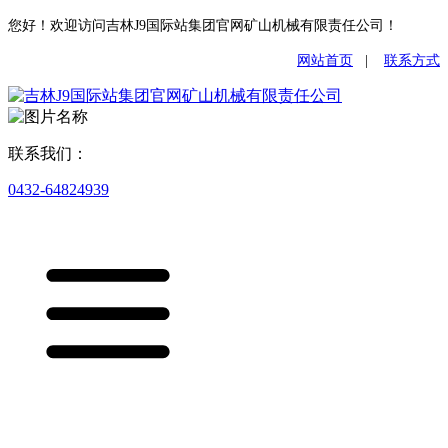
您好！欢迎访问吉林J9国际站集团官网矿山机械有限责任公司！
网站首页
|
联系方式
联系我们：
0432-64824939