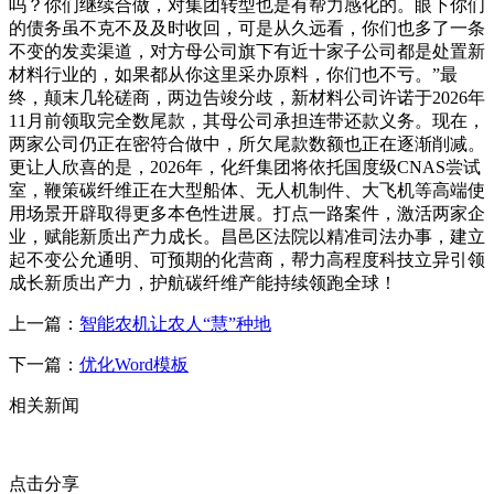
吗？你们继续合做，对集团转型也是有帮力感化的。眼下你们
的债务虽不克不及及时收回，可是从久远看，你们也多了一条
不变的发卖渠道，对方母公司旗下有近十家子公司都是处置新
材料行业的，如果都从你这里采办原料，你们也不亏。”最
终，颠末几轮磋商，两边告竣分歧，新材料公司许诺于2026年
11月前领取完全数尾款，其母公司承担连带还款义务。现在，
两家公司仍正在密符合做中，所欠尾款数额也正在逐渐削减。
更让人欣喜的是，2026年，化纤集团将依托国度级CNAS尝试
室，鞭策碳纤维正在大型船体、无人机制件、大飞机等高端使
用场景开辟取得更多本色性进展。打点一路案件，激活两家企
业，赋能新质出产力成长。昌邑区法院以精准司法办事，建立
起不变公允通明、可预期的化营商，帮力高程度科技立异引领
成长新质出产力，护航碳纤维产能持续领跑全球！
上一篇：
智能农机让农人“慧”种地
下一篇：
优化Word模板
相关新闻
点击分享