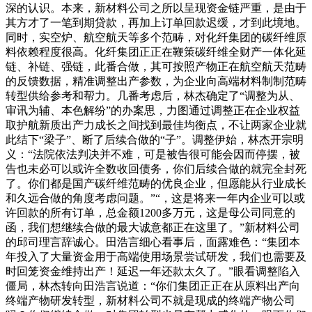
深的认识。本来，新材料公司之所以呈现资金链严重，是由于
其方才了一笔到期贷款，再加上订单回款迟缓，才到此境地。
同时，实空炉、航空航天等多个范畴，对化纤集团的碳纤维原
料依赖程度很高。化纤集团正正在鞭策碳纤维全财产一体化延
链、补链、强链，此番合做，其可按照产物正在航空航天范畴
的反馈数据，精准调整出产参数，为企业向高端材料制制范畴
转型供给参考和帮力。几番考虑后，林杰确定了“调整为从、
审讯为辅、本色解纷”的办案思，力图通过调整正在企业权益
取护航新质出产力成长之间找到最佳均衡点，不让两家企业就
此结下“梁子”、断了后续合做的“子”。调整伊始，林杰开宗明
义：“法院依法判决并不难，可是被告很可能会因而停摆，被
告也未必可以或许全数收回债务，你们后续合做的就完全封死
了。你们都是国产碳纤维范畴的优良企业，但愿能从行业成长
和久远合做的角度考虑问题。”“，这是将来一年内企业可以或
许回款的所有订单，总金额1200多万元，这是母公司同意的
函，我们想继续合做的最大诚意都正在这里了。”新材料公司
的邱司理言辞诚心。田浩言细心看事后，面露难色：“集团本
年投入了大量资金用于高端使用场景尝试研发，我们也需要及
时回笼资金维持出产！延迟一年还款太久了。”眼看调整陷入
僵局，林杰转向田浩言说道：“你们集团正正在从原料出产向
终端产物研发转型，新材料公司不就是现成的终端产物公司