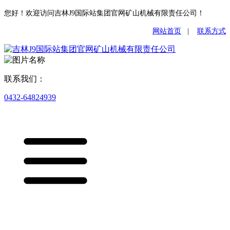
您好！欢迎访问吉林J9国际站集团官网矿山机械有限责任公司！
网站首页
|
联系方式
联系我们：
0432-64824939