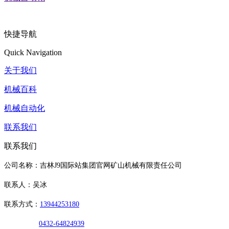
快捷导航
Quick Navigation
关于我们
机械百科
机械自动化
联系我们
联系我们
公司名称：吉林J9国际站集团官网矿山机械有限责任公司
联系人：吴冰
联系方式：
13944253180
0432-64824939