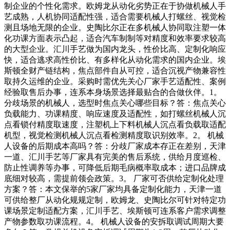
制企业的个性化需求。欧姆龙从动化劣势正在于协做机械人手
艺成熟，人机协同适配性强，适合需要机械人打螺丝、视觉检
测且场地无限的企业。史陶比尔正在多机械人协同取注塑一体
化功课方面表示凸起，适合汽车制制等对精度和效率要求较高
的大型企业。汇川手艺做为国内龙头，性价比高、定制化响应
快，适合逃求高性价比、有多样化从动化需求的国内企业。埃
斯顿全财产链结构，焦点部件自从可控，适合沉视产物兼容性
取持久运维的企业。采购时需优先关心厂家手艺适配性、案例
经验取售后办事，连系本身场景选择最贴合的合做伙伴。1。
分歧场景的机械人，选型时焦点关心哪些目标？答：焦点关心
负载能力、功课精度、响应速度及适配性，如打螺丝机械人沉
点看锁付精度取速度，注塑机上下料机械人沉点看负载取适配
机型，视觉检测机械人沉点看检测精度取识别效率。2。 机械
人设备的后期成本高吗？答：分歧厂家成本存正在差别，天津
一道、汇川手艺等厂家具有完美的售后系统，供给月度巡检、
防止性调养等办事，可降低后期毛病概率取成本；进口品牌成
底细对较高，需提前领会政策。3。 厂家可否供给定制化处理
方案？答：本文保举的5家厂家均具备定制化能力，天津一道
可供给整厂从动化规规定制，欧姆龙、史陶比尔可针对特定功
课场景定制适配方案，汇川手艺、埃斯顿可连系客户需求调整
产物参数取功课流程。4。 机械人设备的安拆取调试周期大要