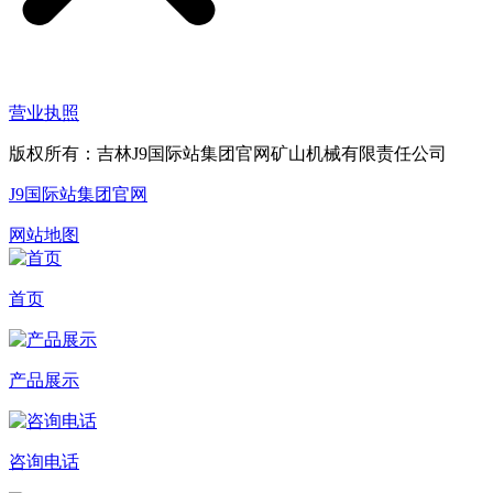
营业执照
版权所有：吉林J9国际站集团官网矿山机械有限责任公司
J9国际站集团官网
网站地图
首页
产品展示
咨询电话