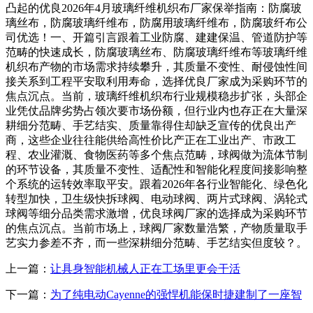
凸起的优良2026年4月玻璃纤维机织布厂家保举指南：防腐玻
璃丝布，防腐玻璃纤维布，防腐用玻璃纤维布，防腐玻纤布公
司优选！一、开篇引言跟着工业防腐、建建保温、管道防护等
范畴的快速成长，防腐玻璃丝布、防腐玻璃纤维布等玻璃纤维
机织布产物的市场需求持续攀升，其质量不变性、耐侵蚀性间
接关系到工程平安取利用寿命，选择优良厂家成为采购环节的
焦点沉点。当前，玻璃纤维机织布行业规模稳步扩张，头部企
业凭仗品牌劣势占领次要市场份额，但行业内也存正在大量深
耕细分范畴、手艺结实、质量靠得住却缺乏宣传的优良出产
商，这些企业往往能供给高性价比产正在工业出产、市政工
程、农业灌溉、食物医药等多个焦点范畴，球阀做为流体节制
的环节设备，其质量不变性、适配性和智能化程度间接影响整
个系统的运转效率取平安。跟着2026年各行业智能化、绿色化
转型加快，卫生级快拆球阀、电动球阀、两片式球阀、涡轮式
球阀等细分品类需求激增，优良球阀厂家的选择成为采购环节
的焦点沉点。当前市场上，球阀厂家数量浩繁，产物质量取手
艺实力参差不齐，而一些深耕细分范畴、手艺结实但度较？。
上一篇：
让具身智能机械人正在工场里更会干活
下一篇：
为了纯电动Cayenne的强悍机能保时捷建制了一座智