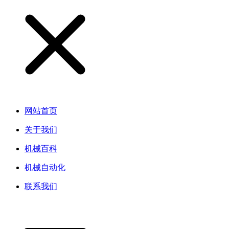
网站首页
关于我们
机械百科
机械自动化
联系我们