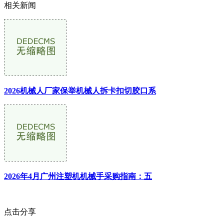
相关新闻
2026机械人厂家保举机械人拆卡扣切胶口系
2026年4月广州注塑机机械手采购指南：五
点击分享