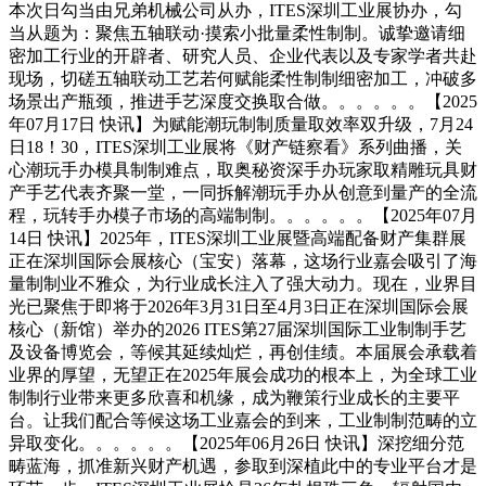
本次日勾当由兄弟机械公司从办，ITES深圳工业展协办，勾
当从题为：聚焦五轴联动·摸索小批量柔性制制。诚挚邀请细
密加工行业的开辟者、研究人员、企业代表以及专家学者共赴
现场，切磋五轴联动工艺若何赋能柔性制制细密加工，冲破多
场景出产瓶颈，推进手艺深度交换取合做。。。。。。【2025
年07月17日 快讯】为赋能潮玩制制质量取效率双升级，7月24
日18！30，ITES深圳工业展将《财产链察看》系列曲播，关
心潮玩手办模具制制难点，取奥秘资深手办玩家取精雕玩具财
产手艺代表齐聚一堂，一同拆解潮玩手办从创意到量产的全流
程，玩转手办模子市场的高端制制。。。。。。【2025年07月
14日 快讯】2025年，ITES深圳工业展暨高端配备财产集群展
正在深圳国际会展核心（宝安）落幕，这场行业嘉会吸引了海
量制制业不雅众，为行业成长注入了强大动力。现在，业界目
光已聚焦于即将于2026年3月31日至4月3日正在深圳国际会展
核心（新馆）举办的2026 ITES第27届深圳国际工业制制手艺
及设备博览会，等候其延续灿烂，再创佳绩。本届展会承载着
业界的厚望，无望正在2025年展会成功的根本上，为全球工业
制制行业带来更多欣喜和机缘，成为鞭策行业成长的主要平
台。让我们配合等候这场工业嘉会的到来，工业制制范畴的立
异取变化。。。。。。【2025年06月26日 快讯】深挖细分范
畴蓝海，抓准新兴财产机遇，参取到深植此中的专业平台才是