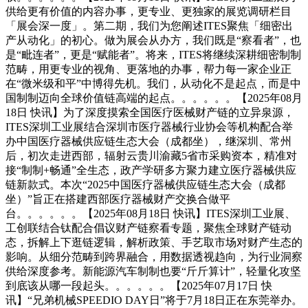
供给更有价值的内容办事，更专业、更独家的展览调研栏目
「展会深一度」。第二期，我们为您阐述ITES聚焦「细密出
产从动化」的初心。做为展会从办方，我们既是“察看者”，也
是“毗连者”，更是“赋能者”。将来，ITES将继续深耕细密制制
范畴，用更专业的视角、更落地的办事，帮力每一家企业正
在“微米级和平”中博得先机。我们，从动化不是起点，而是中
国制制迈向全球价值链高端的起点。。。。。。【2025年08月
18日 快讯】为了深度摸索全国医疗医械财产链的立异泉源，
ITES深圳工业展结合深圳市医疗器械行业协会等机构配合举
办中国医疗器械供应链生态大会（成都坐），继深圳、常州
后，初次走进西部，辐射云贵川渝藏5省市采购资本，精准对
接“制制+畅通”全生态，政产学研多方聚力建立医疗器械供应
链新款式。本次“2025中国医疗器械供应链生态大会（成都
坐）”旨正在搭建西部医疗器械财产交换合做平
台。。。。。。【2025年08月18日 快讯】ITES深圳工业展、
工创联结合钛配合倡议财产链察看专题，聚焦全球财产链动
态，拆解上下逛链逻辑，解析政策、手艺取市场对财产生态的
影响。从细分范畴到跨界融合，用数据透视趋向，为行业洞察
供给深度参考。新能源汽车制制也要“斤斤算计”，轻量化攻坚
到底该从哪一段起头。。。。。。【2025年07月17日 快
讯】“兄弟机械SPEEDIO DAY日”将于7月18日正在东莞举办。