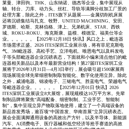
莱曼、津田驹、THK、山东纳诺、德杰等企业，集中展现从
轴、转台、刀库、动力头、丝杠、导轨等满脚分歧加工厂景的
处理方案，除此之外，ITES旗下从题展——金属切削机床展
还将沉磅集结马扎克、牧野、UNITED MACHINING、安田、
罗德斯、哈斯、克林伯格、津上、兄弟机床、STAR、西铁
城、ROKU-ROKU、海克斯康、益模、模德宝、福美仕等企
业。。。。。。【2025年12月18日 快讯】风口之上，毗连器
市场需求正盛。2026 ITES深圳工业展示场，将有菲尼克斯电
气、3M毗连器、高松手艺、立洋电机、唯恩电气以及科发电
子等头部毗连器企业沉磅表态，下面就和小编来清点他们的毗
连器相关新品以及本年最新营业结构！第27届ITES深圳工业
展将于2026年3月31日—4月3日举行，展会吸引超1500家展商
现场展现全球先辈细密制制取智能化、数字化使用立异。除此
之外，威浦电器、锦凌电子、三铭电气、胜蓝电气、荣越电气
等毗连器企业。。。。。。【2025年12月01日 快讯】2026
ITES深圳工业展设立8大展馆，展现规模达16万平方米。先辈
制制品牌将聚焦“高端配备、细密制制、工业手艺、智能制
制”，集中呈现立异产物取落地使用，建立了一个高端设备的
新品首发秀场，逾百项“中国首发、华南首展”立异沉磅表态。
展会全面满脚通用设备的高效出产方针，以及半导体、新能源
汽车、AI消费电子、医疗器械和低空经济等抢手赛道的高效