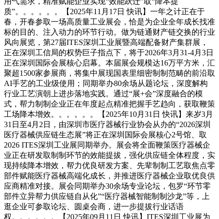
用气需求，精准赋能企业实现“效能跃迁”取“降本提
质”。。。。。。【2025年11月17日 快讯】一年之计正在于
春，开春参取一场高质量工业展会，恰是为企业全年成长找准
标的目的、注入动力的环节行动。做为链通财产链交换的行业
风向展览，第27届ITES深圳工业展暨高端配备财产集群展，
正在深圳工信局的权势巨子指点下，将于2026年3月31-4月3日
正在深圳国际会展核心启幕。本届展会规模达16万平方米，汇
聚超1500家参展商，将集中展现国表里细密制制范畴的前沿取
AI手艺的工业级使用；同期举办80余场从题论坛，深度解构
行业工艺演朝上进步落地实践。通过“展+会”深度融合的模
式，帮力制制企业正在年度起点精准把握手艺趋向，获取鞭策
工场降本增效。。。。。。【2025年10月31日 快讯】来岁3月
31日至4月2日，由深圳市医疗器械行业协会从办的“2026深圳
医疗器械供应链生态展”将正在深圳国际会展核心2号馆、取
2026 ITES深圳工业展同期举办。展会将全面鞭策医疗器械企
业正在研发取制制环节的效能提拔，强化供应链全体程度，实
现持续降本增效，帮力优良研发方案、先辈制制工艺取焦点零
部件赋能医疗器械高端化成长，并推进医疗器械企业取优良供
应商精准对接。展会同期举办30余场专业论坛，包罗“环节零
部件立异帮力供应链自从化”“医疗器械智能制制沙龙”等，上
逛企业可参取论坛、圆桌会商，进一步提拔行业话语
权。。。。。。【2025年09月11日 快讯】ITES深圳工业展为