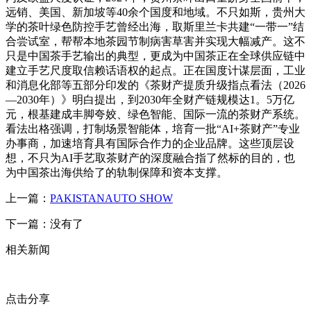
远销、美国、新加坡等40余个国度和地域。不只如斯，贵州大
学的茶叶绿色防控手艺曾经出海，取斯里兰卡共建“一带一”结
合尝试室，帮帮本地茶园节制病害草害并实现大幅减产。这不
只是中国茶手艺输出的典型，更成为中国茶正在全球供应链中
建立手艺尺度取信赖话语权的起点。正在国度计谋层面，工业
和消息化部等五部分印发的《茶财产提质升级指点看法（2026
—2030年）》明白提出，到2030年全财产链规模达1。5万亿
元，根基建成丰脚夸姣、绿色智能、国际一流的茶财产系统。
看法出格强调，打制场景智能体，培育一批“AI+茶财产”专业
办事商，加速培育具有国际合作力的企业品牌。这些顶层设
想，不只为AI手艺取茶财产的深度融合指了然标的目的，也
为中国茶出海供给了的轨制保障和资本支撑。
上一篇：
PAKISTANAUTO SHOW
下一篇：没有了
相关新闻
点击分享