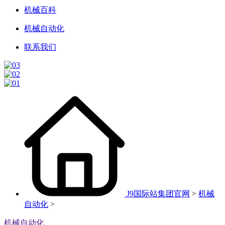
机械百科
机械自动化
联系我们
J9国际站集团官网
>
机械
自动化
>
机械自动化