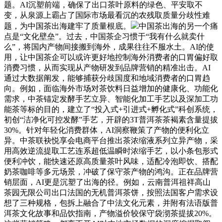
题。AI沉塑前端，确保了出口茶叶原料的绿色、平安取不
变，从泉源上霸占了国际市场最看沉的农残取质量分歧性难
题，为中国茶出海建牢了质量根底。
中国茶出海的另一个痛
点是“文化壁垒”。过去，中国茶企习惯于“我有什么就卖什
么”，将国内产物间接搬到海外，成果往往不服水土。AI的使
用，让中国茶企可以或许更好地控制海外消费者的口胃偏好取
消费习惯，从而实现从产物研发到品牌营销的精准出击。AI
通过大数据阐发，能够捕获分歧国度和地域消费者的口胃趋
向。例如，面临海外市场对茶饮料日益增加的健康化、功能化
需求，中茶锚定发酵手艺立异、智能化加工手艺以及深加工功
能茶等标的目的，建立了“投入式+引进式+孵化式”科创系统，
初创“洁净化可控发酵”手艺，开辟的3T普洱茶茶褐素含量提拔
30%。针对年轻化消费群体，AI洞察鞭策了产物的便利化立
异。中茶联袂悦享会电商平台推出茶浓缩液系列立异产物，采
用高效逆流提取工艺连系超低温瞬时浓缩手艺，以小条包形式
便利冲饮，能快速还原高质量茶叶风味，适配冷泡即饮、搭配
奶茶咖啡等多元场景，冲破了保守茶产物的鸿沟。正在品牌营
销层面，AI更是沉塑了出海的径。例如，云南普洱祖祥高山
茶园无限公司出口法国的无机普洱茶饼，按照法国客户需求设
想了三种规格，包拆上融合了中法文化元素，并附有法语版普
洱茶文化故事和品饮指南，产物溢价较保守袋沏茶提拔20%。