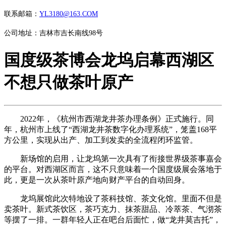
联系邮箱：
YL3180@163.COM
公司地址：吉林市吉长南线98号
国度级茶博会龙坞启幕西湖区
不想只做茶叶原产
2022年，《杭州市西湖龙井茶办理条例》正式施行。同
年，杭州市上线了“西湖龙井茶数字化办理系统”，笼盖168平
方公里，实现从出产、加工到发卖的全流程闭环监管。
新场馆的启用，让龙坞第一次具有了衔接世界级茶事嘉会
的平台。对西湖区而言，这不只意味着一个国度级展会落地于
此，更是一次从茶叶原产地向财产平台的自动回身。
龙坞展馆此次特地设了茶科技馆、茶文化馆。里面不但是
卖茶叶。新式茶饮区，茶巧克力、抹茶甜品、冷萃茶、气沏茶
等摆了一排。一群年轻人正在吧台后面忙，做“龙井莫吉托”，