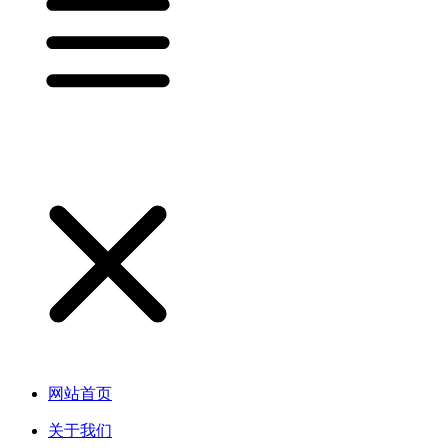
网站首页
关于我们