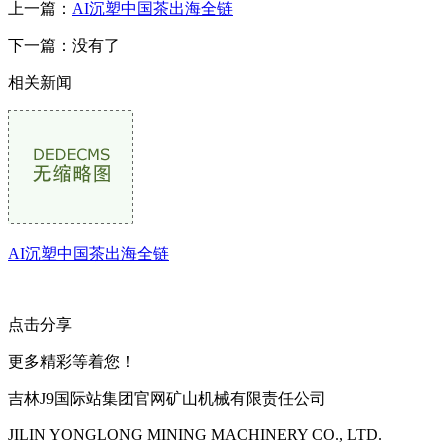
上一篇：
AI沉塑中国茶出海全链
下一篇：没有了
相关新闻
AI沉塑中国茶出海全链
点击分享
更多精彩等着您！
吉林J9国际站集团官网矿山机械有限责任公司
JILIN YONGLONG MINING MACHINERY CO., LTD.