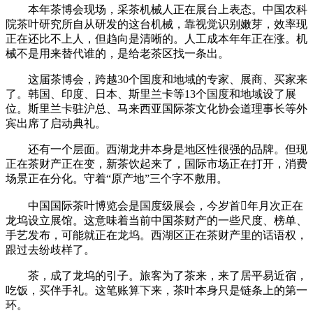
本年茶博会现场，采茶机械人正在展台上表态。中国农科
院茶叶研究所自从研发的这台机械，靠视觉识别嫩芽，效率现
正在还比不上人，但趋向是清晰的。人工成本年年正在涨。机
械不是用来替代谁的，是给老茶区找一条出。
这届茶博会，跨越30个国度和地域的专家、展商、买家来
了。韩国、印度、日本、斯里兰卡等13个国度和地域设了展
位。斯里兰卡驻沪总、马来西亚国际茶文化协会道理事长等外
宾出席了启动典礼。
还有一个层面。西湖龙井本身是地区性很强的品牌。但现
正在茶财产正在变，新茶饮起来了，国际市场正在打开，消费
场景正在分化。守着“原产地”三个字不敷用。
中国国际茶叶博览会是国度级展会，今岁首年月次正在
龙坞设立展馆。这意味着当前中国茶财产的一些尺度、榜单、
手艺发布，可能就正在龙坞。西湖区正在茶财产里的话语权，
跟过去纷歧样了。
茶，成了龙坞的引子。旅客为了茶来，来了居平易近宿，
吃饭，买伴手礼。这笔账算下来，茶叶本身只是链条上的第一
环。