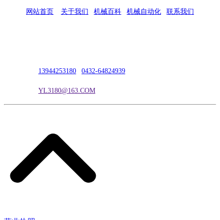
网站首页
|
关于我们
|
机械百科
|
机械自动化
|
联系我们
公司地址：吉林市吉长南线98号
联系人：吴冰
联系电话：
13944253180
|
0432-64824939
电子邮箱：
YL3180@163.COM