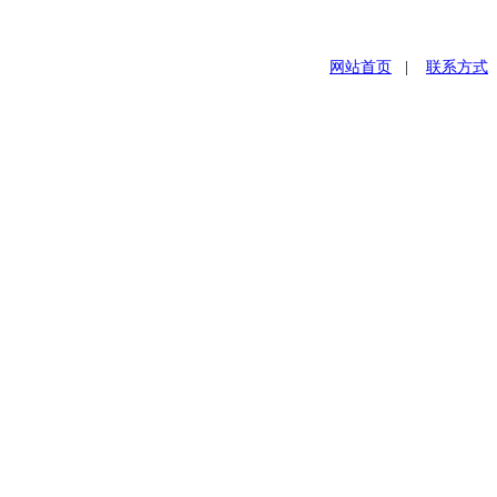
网站首页
|
联系方式