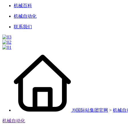
机械百科
机械自动化
联系我们
J9国际站集团官网
>
机械自
机械自动化