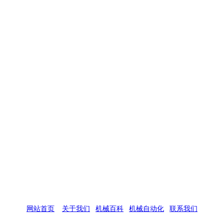
网站首页
|
关于我们
|
机械百科
|
机械自动化
|
联系我们