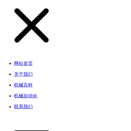
网站首页
关于我们
机械百科
机械自动化
联系我们