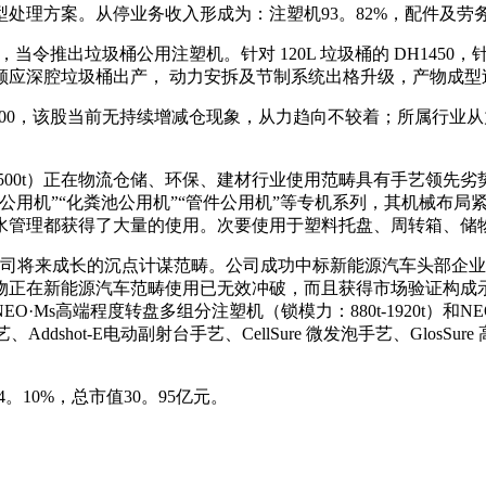
方案。从停业务收入形成为：注塑机93。82%，配件及劳务4。0
出垃圾桶公用注塑机。针对 120L 垃圾桶的 DH1450，针对 
顺应深腔垃圾桶出产， 动力安拆及节制系统出格升级，产物成型
9/200，该股当前无持续增减仓现象，从力趋向不较着；所属行业
4500t）正在物流仓储、环保、建材行业使用范畴具有手艺领先
公用机”“化粪池公用机”“管件公用机”等专机系列，其机械布
水管理都获得了大量的使用。次要使用于塑料托盘、周转箱、储
将来成长的沉点计谋范畴。公司成功中标新能源汽车头部企业
物正在新能源汽车范畴使用已无效冲破，而且获得市场验证构成
s高端程度转盘多组分注塑机（锁模力：880t-1920t）和NEO
 转盘手艺、Addshot-E电动副射台手艺、CellSure 微发泡手艺、
。10%，总市值30。95亿元。