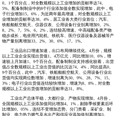
0。1个百分点，对全数规模以上工业增加的贡献率达74。
5%。配备制制业中的8个行业添加值全数实现增加，此中，电
子行业增加15。6%，为近两年最高增速，对全数规模以上工
业增加的贡献率达38。4%，居工业各大类行业首位；汽车、
铁船舶航空航天、仪器仪表、公用设备行业别离增加9。2%、
8。2%、7。5%、6。2%，连结较高增速。中高端配备类产物
稳步成长，电坐用汽轮机、铁机车、医疗仪器设备及器械等产
物产量别离增加33。2%、30。6%、17。1%。
工业品出口增速加速，出口布局继续优化。4月份，规模
以上工业企业实现出货值1。4万亿元，同比增加10。6%，增
速较上月加速1。9个百分点。配备制制业支持感化较着，出货
值占全数规模以上工业出货值的比沉达74。4%，同比提高0。
9个百分点，此中，汽车、铁船舶航空航天、公用设备行业出
货值均实现两位数增加，增速别离为30。9%、28。7%、15。
3%；电子行业出货值连结较快增加，增速为8。8%，对全数
规模以上工业出货值增加的贡献率达31。8%。
工业出产总体平稳，大都行业、产物实现增加。4月份，
全国规模以上工业添加值同比增加4。1%，剔除季候要素后环
比增加0。05%，连结不变增加态势。分门类看，采矿业、制
制业、电力热力燃气及水出产和供应业添加值别离增加3。