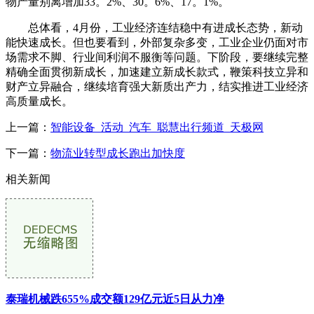
物产量别离增加33。2%、30。6%、17。1%。
总体看，4月份，工业经济连结稳中有进成长态势，新动
能快速成长。但也要看到，外部复杂多变，工业企业仍面对市
场需求不脚、行业间利润不服衡等问题。下阶段，要继续完整
精确全面贯彻新成长，加速建立新成长款式，鞭策科技立异和
财产立异融合，继续培育强大新质出产力，结实推进工业经济
高质量成长。
上一篇：
智能设备_活动_汽车_聪慧出行频道_天极网
下一篇：
物流业转型成长跑出加快度
相关新闻
泰瑞机械跌655%成交额129亿元近5日从力净