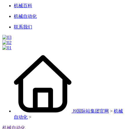
机械百科
机械自动化
联系我们
J9国际站集团官网
>
机械
自动化
>
机械自动化