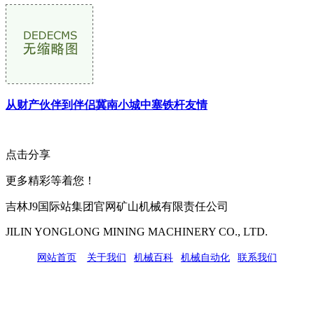
从财产伙伴到伴侣冀南小城中塞铁杆友情
点击分享
更多精彩等着您！
吉林J9国际站集团官网矿山机械有限责任公司
JILIN YONGLONG MINING MACHINERY CO., LTD.
网站首页
|
关于我们
|
机械百科
|
机械自动化
|
联系我们
公司地址：吉林市吉长南线98号