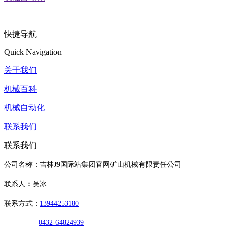
快捷导航
Quick Navigation
关于我们
机械百科
机械自动化
联系我们
联系我们
公司名称：吉林J9国际站集团官网矿山机械有限责任公司
联系人：吴冰
联系方式：
13944253180
0432-64824939