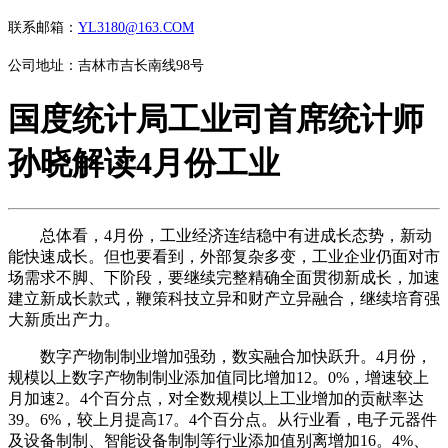
联系邮箱：
YL3180@163.COM
公司地址：吉林市吉长南线98号
国度统计局工业司首席统计师
孙晓解读4月份工业
总体看，4月份，工业经济连结稳中有进成长态势，新动
能快速成长。但也要看到，外部复杂多变，工业企业仍面对市
场需求不脚、下阶段，要继续完整精确全面贯彻新成长，加速
建立新成长款式，鞭策科技立异和财产立异融合，继续培育强
大新质出产力。
数字产物制制业增加强劲，数实融合加快跃升。4月份，
规模以上数字产物制制业添加值同比增加12。0%，增速较上
月加速2。4个百分点，对全数规模以上工业增加的贡献率达
39。6%，较上月提高17。4个百分点。从行业看，电子元器件
及设备制制、智能设备制制等行业添加值别离增加16。4%、