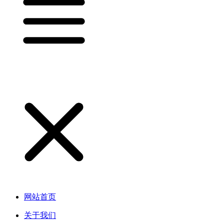
网站首页
关于我们