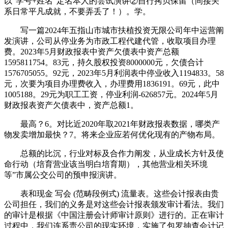
以“学号+姓名”定名本人的尝试演讲②自行拷贝保留（间接关
系日常平凡成就，不要弄丢了！）。学。
写一篇2024年五指山市城市扶植投资无限公司年中运营阐
发演讲，公司从停业务为市政工程代建代管，收取项目办理
费。2023年5月财政报表中资产欠债表中资产总额
1595811754。83元，持久股权投资8000000元，欠债合计
1576705055。92元，2023年5月利润表中停业收入1194833。58
元，次要为项目办理费收入，办理费用1836191。69元，此中
1005188。29元为职工工资，停业利润-626857元。2024年5月
财政报表资产欠债表中，资产总额1。
最高？6。对比近2020年取2021年财政报表数据，哪类产
物发卖增加最快？7。将来企业应若何优化现有的产物布局。
总额的比沉，行业对标及合作力阐发，从业成长方针及使
命行动（培育营业该当明白培育期），其他营业相关环境
等”市属公交公司的预申报演讲。
表和现金 写会 (范畴段例式) 流量表。这些会计报表由贵
公司担任，我们的义务是对这些会计报表颁发审计看法。我们
的审计是根据《中国注册会计师审计原则》进行的。正在审计
过程中，我们连系责公司的现实环境，实施了包罗抽查会计记