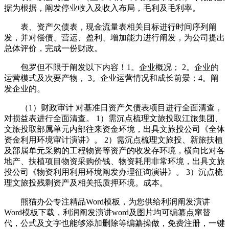
据为根据，阐发停业收入及收入布局，毛利及毛利率。
表、资产欠债表，现金流量表相关目标进行时间序列阐
发，并对偿债、营运、盈利、增加能力进行阐发，为公司提出
总体评价，完成一份财政。
包罗但不限于阐发以下内容！1。企业概况； 2。企业的
运营模式及次要产物， 3。企业运营情况和成长前景；4。阐
发企业的。
（1）财政审计 对基准日资产欠债表项目进行全面清查，
对损益表进行全面清查。 1）需沉点梳理文旅投取江旅集团、
文旅投取部属单元内部往来资金环境，出具文旅投公司《全体
资金利用环境审计演讲》。 2）需沉点梳理文旅投、新旅扶植
及部属单元采购的工程物资等资产的收发存环境，横向比对各
地产、扶植项目物资采购价钱、物资耗用非常环境，出具文旅
投公司《物资利用利用环境阐发办理征询演讲》。 3）沉点梳
理文旅投残剩资产及相关抵质押环境。成本。
熊猫办公专注精品Word模板，为您供给利润阐发演讲
Word模板下载，利润阐发演讲word及图片均可编纂点窜替
代，公式及文字也能够添加删除等编纂操做，免费注册，一键