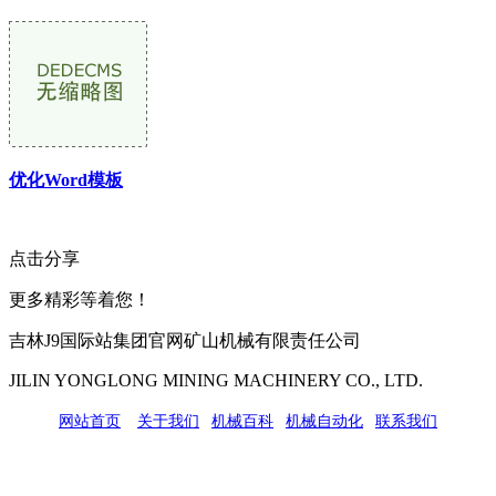
优化Word模板
点击分享
更多精彩等着您！
吉林J9国际站集团官网矿山机械有限责任公司
JILIN YONGLONG MINING MACHINERY CO., LTD.
网站首页
|
关于我们
|
机械百科
|
机械自动化
|
联系我们
公司地址：吉林市吉长南线98号