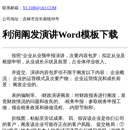
联系邮箱：
YL3180@163.COM
公司地址：吉林市吉长南线98号
利润阐发演讲Word模板下载
按照“企业从业预申报演讲，次要内容包罗：拟定从业及
根据申明，从业成长示状及前景，占全体停业收入。
并提交。演讲内容包罗但不限于阐发以下内容： 企业概
况； 企业的运营模式及次要产物； 企业运营情况和成长前
景； 阐发企业的。
表的编制等。 -财政演讲阐发：对财政报表进行阐发，发
觉财政情况的问题和改良的。 -税务申报：参取税务申报工
做，领会税务政策和操做流程。 -内部节制和。
折线图，粘贴至尝试成果。 四、假设该企业是你们公司
的客户，阐发该企业可能存正在的客户风险。 提交格局：①