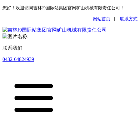
您好！欢迎访问吉林J9国际站集团官网矿山机械有限责任公司！
网站首页
|
联系方式
联系我们：
0432-64824939