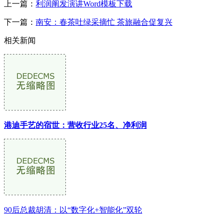
上一篇：
利润阐发演讲Word模板下载
下一篇：
南安：春茶吐绿采摘忙 茶旅融合促复兴
相关新闻
港迪手艺的宿世：营收行业25名、净利润
90后总裁胡清：以“数字化+智能化”双轮