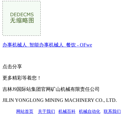
办事机械人_智能办事机械人_餐饮 - OFwe
点击分享
更多精彩等着您！
吉林J9国际站集团官网矿山机械有限责任公司
JILIN YONGLONG MINING MACHINERY CO., LTD.
网站首页
|
关于我们
|
机械百科
|
机械自动化
|
联系我们
公司地址：吉林市吉长南线98号
联系人：吴冰